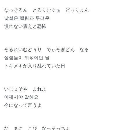
なっそるん とるりむぐぁ どぅりょん
낯설은 떨림과 두려운
慣れない震えと恐怖
そるれいむどぅり でぃそぎどん なる
설렘들이 뒤섞이던 날
トキメキが入り乱れていた日
いじぇそや まれよ
이제서야 말해요
今になって言うよ
な まに こび なっそっちょ