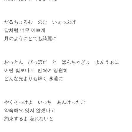
だるちょろむ のむ いぇっぷげ
달처럼 너무 예쁘게
月のようにとても綺麗に
おっとん びっぼだ と ばんちゃぎょ よんうぉに
어떤 빛보다 더 반짝여 영원히
どんな光よりも輝く 永遠に
やくそっけよ いっち あんけったご
약속해요 잊지 않겠다고
約束するよ 忘れないと