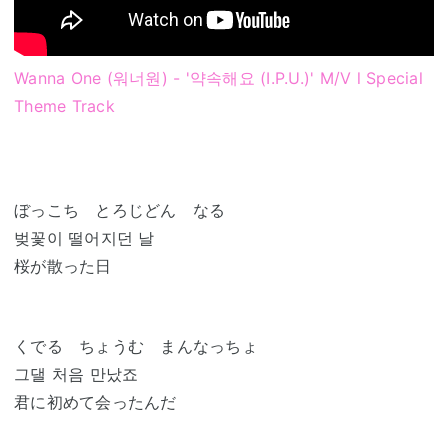
Wanna One (워너원) - '약속해요 (I.P.U.)' M/V l Special
Theme Track
ぼっこち とろじどん なる
벚꽃이 떨어지던 날
桜が散った日
くでる ちょうむ まんなっちょ
그댈 처음 만났죠
君に初めて会ったんだ