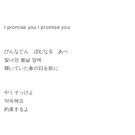
I promise you I promise you
びんなどん ぼむなる あぺ
빛나던 봄날 앞에
輝いていた春の日を前に
やくそっけよ
약속해요
約束するよ