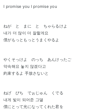
I promise you I promise you
ねが と まに と ちゃらるけよ
내가 더 많이 더 잘할게요
僕がもっともっとうまくやるよ
やくそっけよ のっち あんけったご
약속해요 놓지 않겠다고
約束するよ 手放さないと
ねげ びち でぉじゅん くでる
내게 빛이 되어준 그댈
僕にとって光になってくれた君を