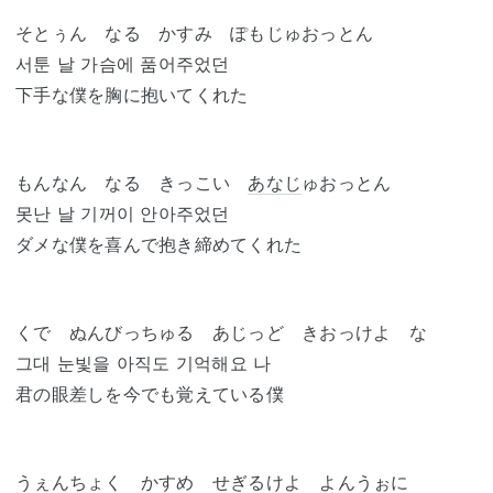
そとぅん なる かすみ ぽもじゅおっとん
서툰 날 가슴에 품어주었던
下手な僕を胸に抱いてくれた
もんなん なる きっこい
あなじ
ゅおっとん
못난 날 기꺼이 안아주었던
ダメな僕を喜んで抱き締めてくれた
くで ぬんびっちゅる あじっど きおっけよ な
그대 눈빛을 아직도 기억해요 나
君の眼差しを今でも覚えている僕
うぇんちょく かすめ せぎるけよ よんうぉに