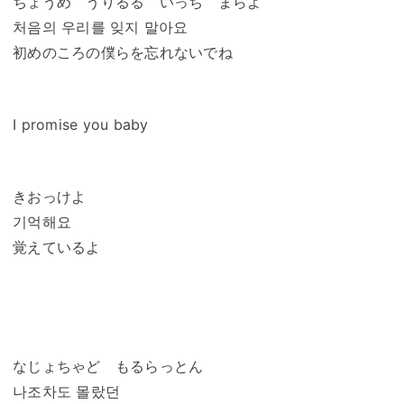
ちょうめ うりるる いっち まらよ
처음의 우리를 잊지 말아요
初めのころの僕らを忘れないでね
I promise you baby
きおっけよ
기억해요
覚えているよ
なじょちゃど もるらっとん
나조차도 몰랐던