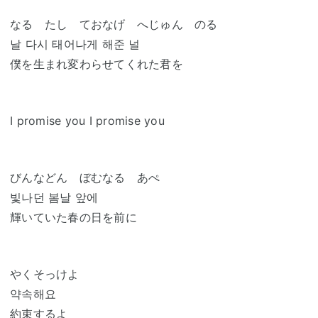
なる たし ておなげ へじゅん のる
날 다시 태어나게 해준 널
僕を生まれ変わらせてくれた君を
I promise you I promise you
びんなどん ぼむなる あぺ
빛나던 봄날 앞에
輝いていた春の日を前に
やくそっけよ
약속해요
約束するよ