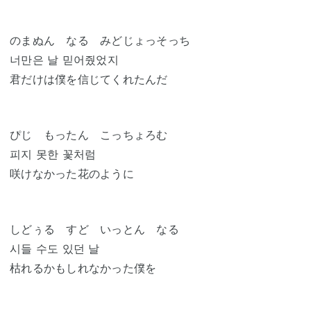
のまぬん なる みどじょっそっち
너만은 날 믿어줬었지
君だけは僕を信じてくれたんだ
ぴじ もったん こっちょろむ
피지 못한 꽃처럼
咲けなかった花のように
しどぅる すど いっとん なる
시들 수도 있던 날
枯れるかもしれなかった僕を