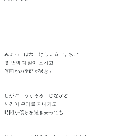
みょっ ぼね けじょる すちご
몇 번의 계절이 스치고
何回かの季節が過ぎて
しがに うりるる じながど
시간이 우리를 지나가도
時間が僕らを過ぎ去っても