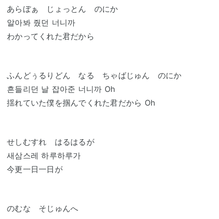
あらぼぁ じょっとん のにか
알아봐 줬던 너니까
わかってくれた君だから
ふんどぅるりどん なる ちゃばじゅん のにか
흔들리던 날 잡아준 너니까 Oh
揺れていた僕を掴んでくれた君だから Oh
せしむすれ はるはるが
새삼스레 하루하루가
今更一日一日が
のむな そじゅんへ