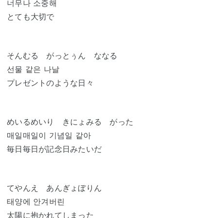
너무나 소중해
とても大切で
そんむる がっとぅん ななる
선물 같은 나날
プレゼントのような日々
めいるめいり きにょみる がった
매일매일이 기념일 같아
毎日毎日が記念日みたいだ
てやんえ あんぎょぼりん
태양에 안겨버린
太陽に抱かれてしまった