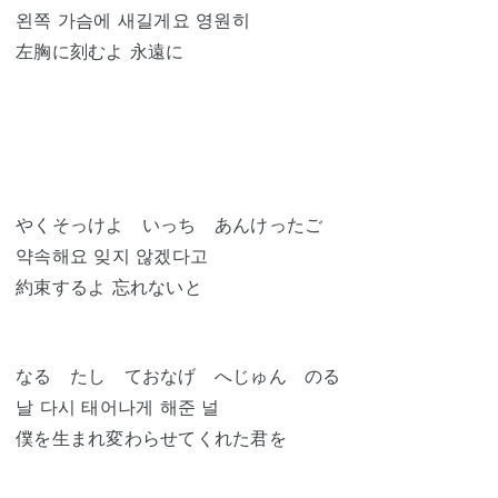
왼쪽 가슴에 새길게요 영원히
左胸に刻むよ 永遠に
やくそっけよ いっち あんけったご
약속해요 잊지 않겠다고
約束するよ 忘れないと
なる たし ておなげ へじゅん のる
날 다시 태어나게 해준 널
僕を生まれ変わらせてくれた君を