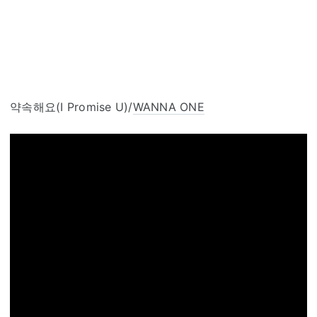
약속해요(I Promise U)/
WANNA ONE