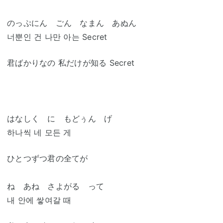
のっぷにん ごん なまん あぬん
너뿐인 건 나만 아는 Secret
君ばかりなの 私だけが知る Secret
はなしく に もどぅん げ
하나씩 네 모든 게
ひとつずつ君の全てが
ね あね さよがる って
내 안에 쌓여갈 때