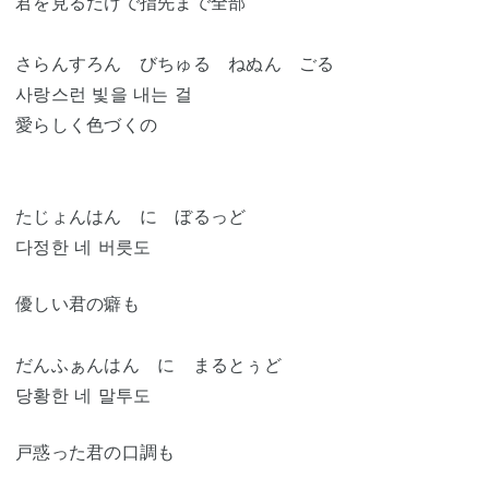
君を見るだけで指先まで全部
さらんすろん びちゅる ねぬん ごる
사랑스런 빛을 내는 걸
愛らしく色づくの
たじょんはん に ぼるっど
다정한 네 버릇도
優しい君の癖も
だんふぁんはん に まるとぅど
당황한 네 말투도
戸惑った君の口調も