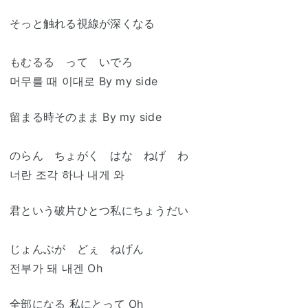
そっと触れる視線が深くなる
もむるる って いでろ
머무를 때 이대로 By my side
留まる時そのまま By my side
のらん ちょがく はな ねげ わ
너란 조각 하나 내게 와
君という破片ひとつ私にちょうだい
じょんぶが どぇ ねげん
전부가 돼 내겐 Oh
全部になる 私にとって Oh