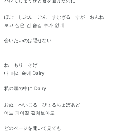
バレてしまうかと君を避けたのに
ぼご しぷん ごん すむぎる すが おんね
보고 싶은 건 숨길 수가 없네
会いたいのは隠せない
ね もり そげ
내 머리 속에 Dairy
私の頭の中に Dairy
おぬ ぺいじる ぴょるちょぼあど
어느 페이질 펼쳐보아도
どのページを開いて見ても