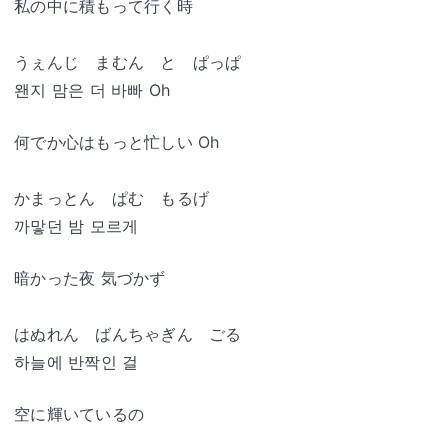
私の中に積もって行く時
うぇんじ まむん と ぱっぱ
왠지 맘은 더 바빠 Oh
何でか心はもっと忙しい Oh
かまっとん ぱむ もるげ
까맣던 밤 모르게
暗かった夜 気づかず
はぬれん ばんちゃぎん ごる
하늘에 반짝인 걸
空に輝いているの