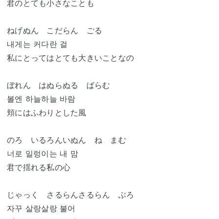
君のとても小さなことも
ねげぬん こだらん ごる
내게는 커다란 걸
私にとってはとても大きいことなの
ぼれん はぬらぬる ばらむ
볼엔 하늘하늘 바람
頬にはふわりとした風
のろ いるろんいぬん ね まむ
너로 일렁이는 내 맘
君で揺れる私の心
じゃっく さるらんさるらん ぶろ
자꾸 살랑살랑 불어