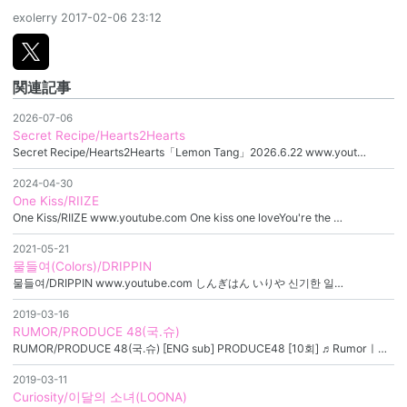
exolerry
2017-02-06 23:12
関連記事
2026-07-06
Secret Recipe/Hearts2Hearts
Secret Recipe/Hearts2Hearts「Lemon Tang」2026.6.22 www.yout…
2024-04-30
One Kiss/RIIZE
One Kiss/RIIZE www.youtube.com One kiss one loveYou're the …
2021-05-21
물들여(Colors)/DRIPPIN
물들여/DRIPPIN www.youtube.com しんぎはん いりや 신기한 일…
2019-03-16
RUMOR/PRODUCE 48(국.슈)
RUMOR/PRODUCE 48(국.슈) [ENG sub] PRODUCE48 [10회] ♬Rumorㅣ…
2019-03-11
Curiosity/이달의 소녀(LOONA)