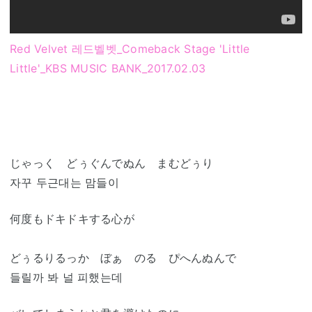
Red Velvet 레드벨벳_Comeback Stage 'Little
Little'_KBS MUSIC BANK_2017.02.03
じゃっく どぅぐんでぬん まむどぅり
자꾸 두근대는 맘들이
何度もドキドキする心が
どぅるりるっか ぼぁ のる ぴへんぬんで
들릴까 봐 널 피했는데