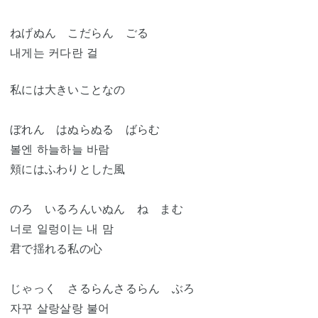
ねげぬん こだらん ごる
내게는 커다란 걸
私には大きいことなの
ぼれん はぬらぬる ばらむ
볼엔 하늘하늘 바람
頬にはふわりとした風
のろ いるろんいぬん ね まむ
너로 일렁이는 내 맘
君で揺れる私の心
じゃっく さるらんさるらん ぶろ
자꾸 살랑살랑 불어