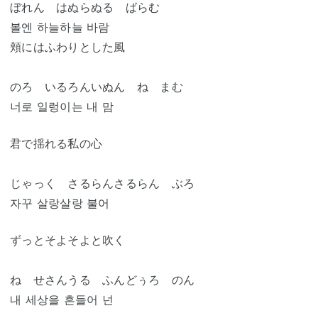
ぼれん はぬらぬる ばらむ
볼엔 하늘하늘 바람
頬にはふわりとした風
のろ いるろんいぬん ね まむ
너로 일렁이는 내 맘
君で揺れる私の心
じゃっく さるらんさるらん ぶろ
자꾸 살랑살랑 불어
ずっとそよそよと吹く
ね せさんうる ふんどぅろ のん
내 세상을 흔들어 넌