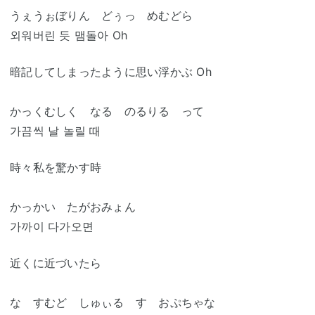
うぇうぉぼりん どぅっ めむどら
외워버린 듯 맴돌아 Oh
暗記してしまったように思い浮かぶ Oh
かっくむしく なる のるりる って
가끔씩 날 놀릴 때
時々私を驚かす時
かっかい たがおみょん
가까이 다가오면
近くに近づいたら
な すむど しゅぃる す おぷちゃな