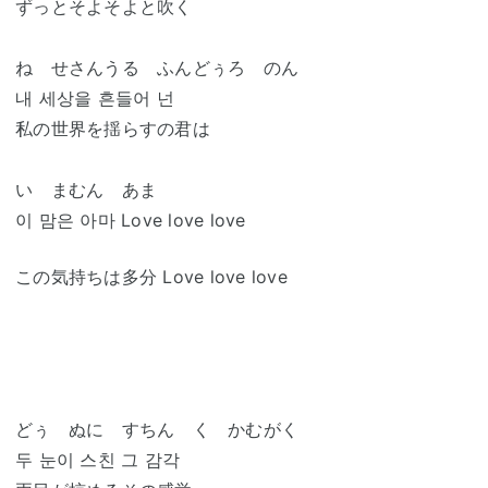
ずっとそよそよと吹く
ね せさんうる ふんどぅろ のん
내 세상을 흔들어 넌
私の世界を揺らすの君は
い まむん あま
이 맘은 아마 Love love love
この気持ちは多分 Love love love
どぅ ぬに すちん く かむがく
두 눈이 스친 그 감각