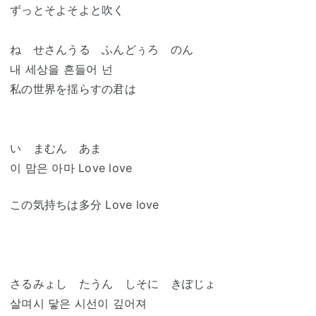
ずっとそよそよと吹く
ね せさんうる ふんどぅろ のん
내 세상을 흔들어 넌
私の世界を揺らすの君は
い まむん あま
이 맘은 아마 Love love
この気持ちは多分 Love love
さるみょし たうん しそに きぽじょ
살며시 닿은 시선이 깊어져