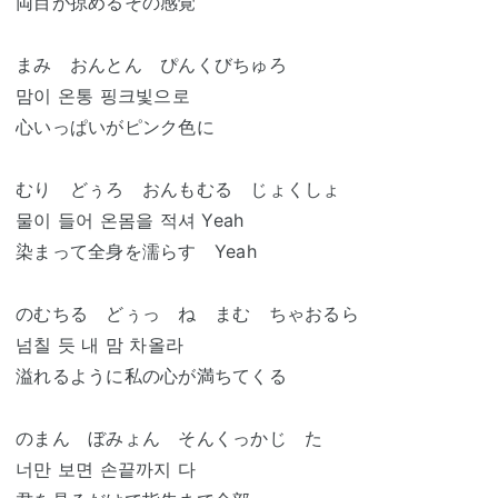
両目が掠めるその感覚
まみ おんとん ぴんくびちゅろ
맘이 온통 핑크빛으로
心いっぱいがピンク色に
むり どぅろ おんもむる じょくしょ
물이 들어 온몸을 적셔 Yeah
染まって全身を濡らす Yeah
のむちる どぅっ ね まむ ちゃおるら
넘칠 듯 내 맘 차올라
溢れるように私の心が満ちてくる
のまん ぼみょん そんくっかじ た
너만 보면 손끝까지 다