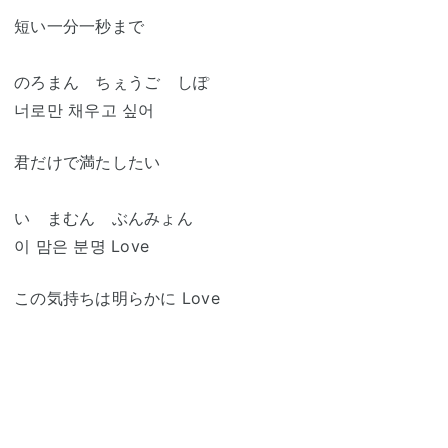
短い一分一秒まで
のろまん ちぇうご しぽ
너로만 채우고 싶어
君だけで満たしたい
い まむん ぶんみょん
이 맘은 분명 Love
この気持ちは明らかに Love